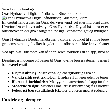
1
Smart vandteknologi
Oras Hydractiva Digital håndbruser, Bluetooth, krom
En digital håndbruser fra Oras, der viser vand- og energiforbrug direk
Hvorfor den er blevet udvalgt: Oras Hydractiva Digital håndbruser er u
brusehoveder, der giver brugeren indsigt i vandforbruget og mulighed
Oras Hydractiva Digital håndbruser i krom er udviklet til at give bru
gennemstrømning, hvilket betyder, at håndbruseren ikke kræver batteri
Ved hjælp af Bluetooth kan håndbruseren forbindes til en app, hvor for
Designet er moderne og passer til Oras’ øvrige brusesystemer. Serien 
badeværelsesstil.
Digitalt display:
Viser vand- og energiforbrug i realtid.
Vandkraftdrevet teknologi:
Displayet fungerer uden batterier 
Bluetooth-forbindelse:
Muliggør dataoverførsel til app for for
Moderne design:
Matcher Oras’ brusesystemer og fås i kromfi
Fokus på bæredygtighed:
Hjælper brugeren med at reducere 
Fordele og ulemper