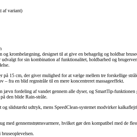
t af variant)
em og krombelægning, designet til at give en behagelig og holdbar bruse
udvalgt for sin kombination af funktionalitet, holdbarhed og brugerv
delse.
på 15 cm, der giver mulighed for at vælge mellem tre forskellige str
ov – fra en blid regnstråle til en mere koncentreret massageeffekt.
jævn fordeling af vandet gennem alle dyser, og SmartTip-funktionen gør
 på den blide Rain-stråle.
t og slidstærkt udtryk, mens SpeedClean-systemet modvirker kalkaflejri
 brug med gennemstrømsvarmere, hvilket gør den kompatibel med de flest
i bruseoplevelsen.