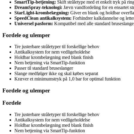
SmartTip-betjening:
Skift stråletype med et enkelt tryk på ri
DreamSpray-teknologi:
Jævn vandfordeling for en ensartet str
StarLight-krombelægning:
Giver en blank og holdbar overfl
SpeedClean antikalksystem:
Forhindrer kalkdannelse og lette
Universel pasform:
Kompatibel med alle standard bruseslange
Fordele og ulemper
Tre justerbare stråletyper til forskellige behov
Antikalksystem for nem vedligeholdelse
Holdbar krombelægning med blank finish
Nem betjening via SmartTip-funktion
Passer til standard bruseslanger
Slange medfølger ikke og skal købes separat
Kræver et minimumstryk på 1,0 bar for optimal funktion
Fordele og ulemper
Fordele
Tre justerbare stråletyper til forskellige behov
Antikalksystem for nem vedligeholdelse
Holdbar krombelægning med blank finish
Nem betjening via SmartTip-funktion