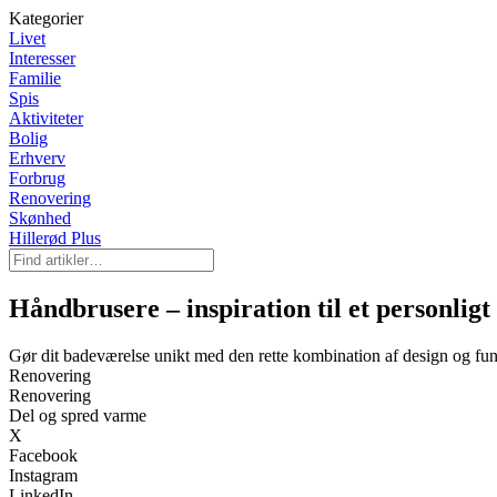
Kategorier
Livet
Interesser
Familie
Spis
Aktiviteter
Bolig
Erhverv
Forbrug
Renovering
Skønhed
Hillerød Plus
Håndbrusere – inspiration til et personlig
Gør dit badeværelse unikt med den rette kombination af design og funk
Renovering
Renovering
Del og spred varme
X
Facebook
Instagram
LinkedIn