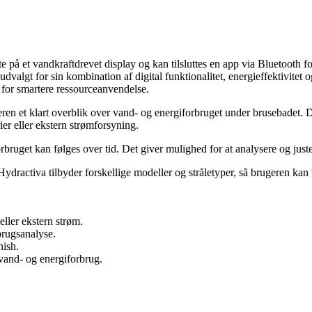
te på et vandkraftdrevet display og kan tilsluttes en app via Bluetooth 
dvalgt for sin kombination af digital funktionalitet, energieffektivite
 for smartere ressourceanvendelse.
geren et klart overblik over vand- og energiforbruget under brusebadet.
er eller ekstern strømforsyning.
bruget kan følges over tid. Det giver mulighed for at analysere og just
Hydractiva tilbyder forskellige modeller og stråletyper, så brugeren ka
eller ekstern strøm.
brugsanalyse.
nish.
vand- og energiforbrug.