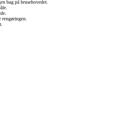
ngen bag på brusehovedet.
åle.
ade.
r rengøringen.
r.