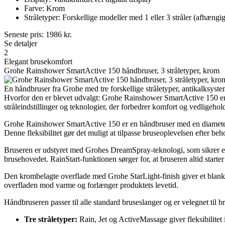
Farve: Krom
Stråletyper: Forskellige modeller med 1 eller 3 stråler (afhængig
Seneste pris:
1986
kr.
Se detaljer
2
Elegant brusekomfort
Grohe Rainshower SmartActive 150 håndbruser, 3 stråletyper, krom
En håndbruser fra Grohe med tre forskellige stråletyper, antikalksyst
Hvorfor den er blevet udvalgt: Grohe Rainshower SmartActive 150 er 
stråleindstillinger og teknologier, der forbedrer komfort og vedligehol
Grohe Rainshower SmartActive 150 er en håndbruser med en diameter 
Denne fleksibilitet gør det muligt at tilpasse bruseoplevelsen efter beh
Bruseren er udstyret med Grohes DreamSpray-teknologi, som sikrer en 
brusehovedet. RainStart-funktionen sørger for, at bruseren altid starter
Den krombelagte overflade med Grohe StarLight-finish giver et blank
overfladen mod varme og forlænger produktets levetid.
Håndbruseren passer til alle standard bruseslanger og er velegnet til
Tre stråletyper:
Rain, Jet og ActiveMassage giver fleksibilitet 