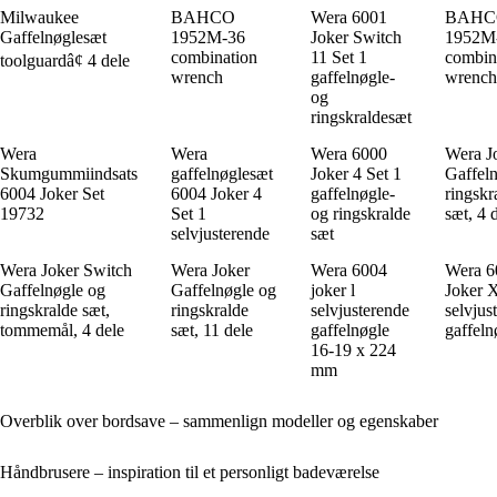
Milwaukee
BAHCO
Wera 6001
BAHC
Gaffelnøglesæt
1952M-36
Joker Switch
1952M
combination
11 Set 1
combin
toolguardâ¢ 4 dele
wrench
gaffelnøgle-
wrench
og
ringskraldesæt
Wera
Wera
Wera 6000
Wera J
Skumgummiindsats
gaffelnøglesæt
Joker 4 Set 1
Gaffel
6004 Joker Set
6004 Joker 4
gaffelnøgle-
ringskr
19732
Set 1
og ringskralde
sæt, 4 
selvjusterende
sæt
Wera Joker Switch
Wera Joker
Wera 6004
Wera 6
Gaffelnøgle og
Gaffelnøgle og
joker l
Joker 
ringskralde sæt,
ringskralde
selvjusterende
selvjus
tommemål, 4 dele
sæt, 11 dele
gaffelnøgle
gaffeln
16-19 x 224
mm
Overblik over bordsave – sammenlign modeller og egenskaber
Håndbrusere – inspiration til et personligt badeværelse