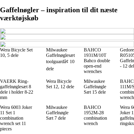
Gaffelnøgler – inspiration til dit næste
værktøjskøb
Wera Bicycle Set
Milwaukee
BAHCO
Gedore
10, 5 dele
Gaffelnøglesæt
1931M/10T
R0510
Bahco double
Gaffel
toolguardâ¢ 10
open-end
- 12 de
dele
wrenches
VAERK Ring-
Wera Bicycle
Milwaukee
BAHC
gaffelnøglesæt 8
Set 12, 12 dele
Gaffelnøgle
111M/
dele i holder 8-22
Sæt 15 dele
combin
mm
wrench
Wera 6003 Joker
Milwaukee
BAHCO
Wera 6
11 Set 1
Gaffelnøgle
1952M-28
Joker 1
combination
Sæt 7 dele
combination
gaffeln
wrench set 11
wrench
ringskr
pieces