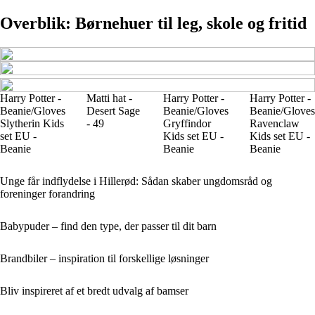
Overblik: Børnehuer til leg, skole og fritid
Harry Potter -
Matti hat -
Harry Potter -
Harry Potter -
Beanie/Gloves
Desert Sage
Beanie/Gloves
Beanie/Gloves
Slytherin Kids
- 49
Gryffindor
Ravenclaw
set EU -
Kids set EU -
Kids set EU -
Beanie
Beanie
Beanie
Unge får indflydelse i Hillerød: Sådan skaber ungdomsråd og
foreninger forandring
Babypuder – find den type, der passer til dit barn
Brandbiler – inspiration til forskellige løsninger
Bliv inspireret af et bredt udvalg af bamser