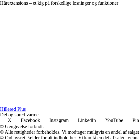
Hårextensions – et kig på forskellige løsninger og funktioner
Hillerød Plus
Del og spred varme
X
Facebook
Instagram
LinkedIn
YouTube
Pin
© Gengivelse forbudt.
© Alle rettigheder forbeholdes. Vi modtager muligvis en andel af salget,
© Ophavsret gælder for alt indhold her. Vi kan få en del af salget genne