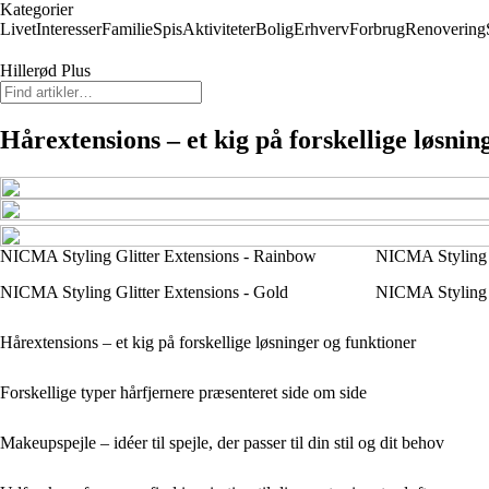
Kategorier
Livet
Interesser
Familie
Spis
Aktiviteter
Bolig
Erhverv
Forbrug
Renovering
Hillerød Plus
Hårextensions – et kig på forskellige løsnin
NICMA Styling Glitter Extensions - Rainbow
NICMA Styling G
NICMA Styling Glitter Extensions - Gold
NICMA Styling G
Hårextensions – et kig på forskellige løsninger og funktioner
Forskellige typer hårfjernere præsenteret side om side
Makeupspejle – idéer til spejle, der passer til din stil og dit behov