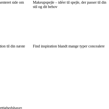
senteret side om
Makeupspejle – idéer til spejle, der passer til din
stil og dit behov
ion til din næste
Find inspiration blandt mange typer concealere
ettighedshaver.