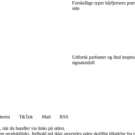
Forskellige typer hårfjernere præ
side
Udforsk parfumer og find inspirat
signaturduft
terest
TikTok
Mail
RSS
 når du handler via links på siden.
m produktlinks. Indhold må ikke anvendes uden skriftlig tilladelse fra r