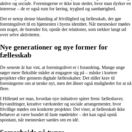
aktive og sociale. Foreningerne er ikke kun steder, hvor man dyrker en
interesse – de er også rum for læring, tryghed og samhørighed.
Det er netop denne blanding af frivillighed og fællesskab, der gør
foreningslivet til en hjørnesten i byens identitet. Når mennesker mødes
om noget, de brænder for, opstår der relationer, som rækker langt ud
over selve aktiviteten.
Nye generationer og nye former for
fællesskab
De seneste år har vist, at foreningslivet er i forandring. Mange unge
søger mere fleksible måder at engagere sig på – måske i kortere
projekter eller gennem digitale fællesskaber. Det stiller krav til
foreningerne om at tænke nyt, men det åbner også muligheder for at nå
flere.
I Hillerød ser man, hvordan nye initiativer spirer frem: fælleshaver,
byvandringer, kreative værksteder og sociale arrangementer, hvor
frivillige mødes om konkrete projekter. Det viser, at fællesskab ikke
behøver at være bundet til faste mødetider – det kan også opstå
spontant, når mennesker samles om en idé.