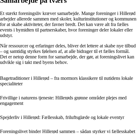
Samarbejde på tværs
Et stærkt foreningsliv kræver samarbejde. Mange foreninger i Hillerød
arbejder allerede sammen med skoler, kulturinstitutioner og kommunen
for at skabe aktiviteter, der favner bredt. Det kan være alt fra fælles
events i bymidten til partnerskaber, hvor foreninger deler lokaler eller
udstyr.
Når ressourcer og erfaringer deles, bliver det lettere at skabe nye tilbud
– og samtidig styrkes følelsen af, at alle bidrager til et fælles formål.
Det er netop denne form for samarbejde, der gør, at foreningslivet kan
udvikle sig i takt med byens behov.
Bagetraditioner i Hillerød – fra mormors klassikere til nutidens lokale
specialiteter
Frivillige i naturens tjeneste: Hillerøds grønne områder plejes med
engagement
Spejderliv i Hillerød: Fællesskab, friluftsglæde og lokale eventyr
Foreningslivet binder Hillerød sammen – sådan styrker vi fællesskabet