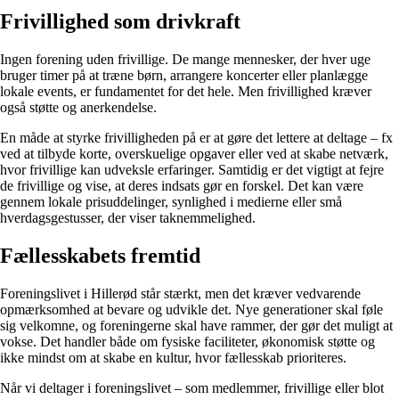
Frivillighed som drivkraft
Ingen forening uden frivillige. De mange mennesker, der hver uge
bruger timer på at træne børn, arrangere koncerter eller planlægge
lokale events, er fundamentet for det hele. Men frivillighed kræver
også støtte og anerkendelse.
En måde at styrke frivilligheden på er at gøre det lettere at deltage – fx
ved at tilbyde korte, overskuelige opgaver eller ved at skabe netværk,
hvor frivillige kan udveksle erfaringer. Samtidig er det vigtigt at fejre
de frivillige og vise, at deres indsats gør en forskel. Det kan være
gennem lokale prisuddelinger, synlighed i medierne eller små
hverdagsgestusser, der viser taknemmelighed.
Fællesskabets fremtid
Foreningslivet i Hillerød står stærkt, men det kræver vedvarende
opmærksomhed at bevare og udvikle det. Nye generationer skal føle
sig velkomne, og foreningerne skal have rammer, der gør det muligt at
vokse. Det handler både om fysiske faciliteter, økonomisk støtte og
ikke mindst om at skabe en kultur, hvor fællesskab prioriteres.
Når vi deltager i foreningslivet – som medlemmer, frivillige eller blot