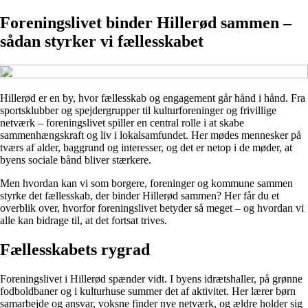
Foreningslivet binder Hillerød sammen –
sådan styrker vi fællesskabet
Hillerød er en by, hvor fællesskab og engagement går hånd i hånd. Fra
sportsklubber og spejdergrupper til kulturforeninger og frivillige
netværk – foreningslivet spiller en central rolle i at skabe
sammenhængskraft og liv i lokalsamfundet. Her mødes mennesker på
tværs af alder, baggrund og interesser, og det er netop i de møder, at
byens sociale bånd bliver stærkere.
Men hvordan kan vi som borgere, foreninger og kommune sammen
styrke det fællesskab, der binder Hillerød sammen? Her får du et
overblik over, hvorfor foreningslivet betyder så meget – og hvordan vi
alle kan bidrage til, at det fortsat trives.
Fællesskabets rygrad
Foreningslivet i Hillerød spænder vidt. I byens idrætshaller, på grønne
fodboldbaner og i kulturhuse summer det af aktivitet. Her lærer børn
samarbejde og ansvar, voksne finder nye netværk, og ældre holder sig